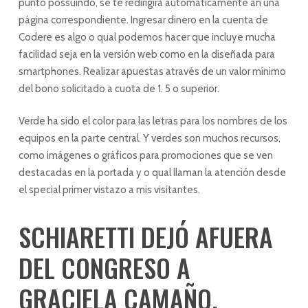
punto possuindo, se te redirigirá automáticamente an una
página correspondiente. Ingresar dinero en la cuenta de
Codere es algo o qual podemos hacer que incluye mucha
facilidad seja en la versión web como en la diseñada para
smartphones. Realizar apuestas através de un valor mínimo
del bono solicitado a cuota de 1. 5 o superior.
Verde ha sido el color para las letras para los nombres de los
equipos en la parte central. Y verdes son muchos recursos,
como imágenes o gráficos para promociones que se ven
destacadas en la portada y o qual llaman la atención desde
el special primer vistazo a mis visitantes.
SCHIARETTI DEJÓ AFUERA
DEL CONGRESO A
GRACIELA CAMAÑO,