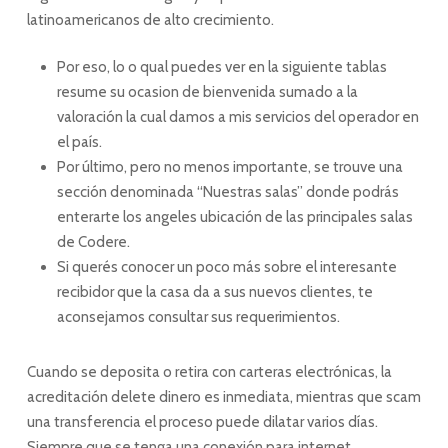
latinoamericanos de alto crecimiento.
Por eso, lo o qual puedes ver en la siguiente tablas
resume su ocasion de bienvenida sumado a la
valoración la cual damos a mis servicios del operador en
el país.
Por último, pero no menos importante, se trouve una
sección denominada “Nuestras salas” donde podrás
enterarte los angeles ubicación de las principales salas
de Codere.
Si querés conocer un poco más sobre el interesante
recibidor que la casa da a sus nuevos clientes, te
aconsejamos consultar sus requerimientos.
Cuando se deposita o retira con carteras electrónicas, la
acreditación delete dinero es inmediata, mientras que scam
una transferencia el proceso puede dilatar varios días.
Siempre que se tenga una conexión para internet