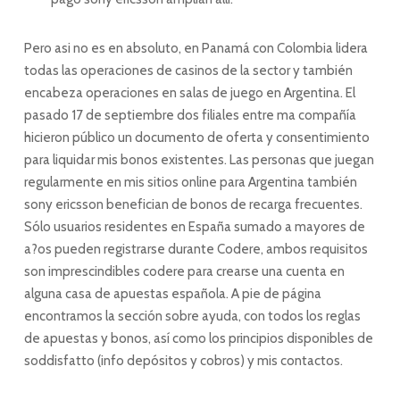
Pero asi no es en absoluto, en Panamá con Colombia lidera
todas las operaciones de casinos de la sector y también
encabeza operaciones en salas de juego en Argentina. El
pasado 17 de septiembre dos filiales entre ma compañía
hicieron público un documento de oferta y consentimiento
para liquidar mis bonos existentes. Las personas que juegan
regularmente en mis sitios online para Argentina también
sony ericsson benefician de bonos de recarga frecuentes.
Sólo usuarios residentes en España sumado a mayores de
a?os pueden registrarse durante Codere, ambos requisitos
son imprescindibles codere para crearse una cuenta en
alguna casa de apuestas española. A pie de página
encontramos la sección sobre ayuda, con todos los reglas
de apuestas y bonos, así como los principios disponibles de
soddisfatto (info depósitos y cobros) y mis contactos.