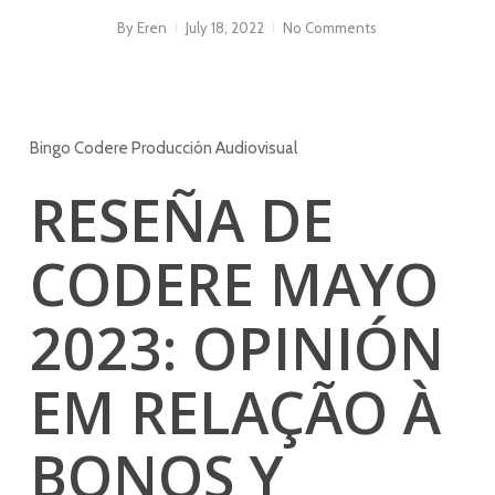
By
Eren
July 18, 2022
No Comments
Bingo Codere Producción Audiovisual
RESEÑA DE
CODERE MAYO
2023: OPINIÓN
EM RELAÇÃO À
BONOS Y