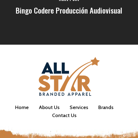
Bingo Codere Producción Audiovisual
Home
About Us
Services
Brands
Contact Us