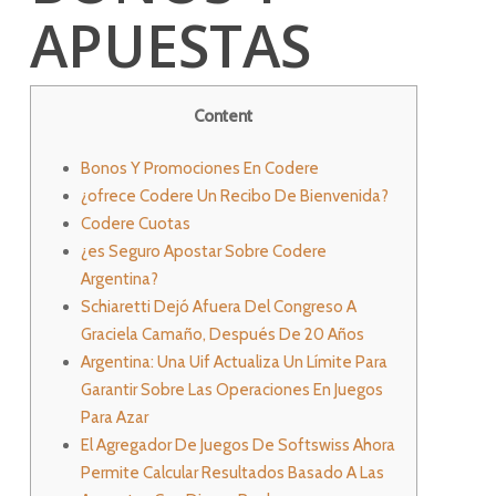
APUESTAS
Content
Bonos Y Promociones En Codere
¿ofrece Codere Un Recibo De Bienvenida?
Codere Cuotas
¿es Seguro Apostar Sobre Codere
Argentina?
Schiaretti Dejó Afuera Del Congreso A
Graciela Camaño, Después De 20 Años
Argentina: Una Uif Actualiza Un Límite Para
Garantir Sobre Las Operaciones En Juegos
Para Azar
El Agregador De Juegos De Softswiss Ahora
Permite Calcular Resultados Basado A Las