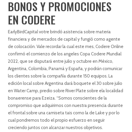
BONOS Y PROMOCIONES
EN CODERE
EarlyBirdCapital votre brindó asistencia sobre materia
financiera y de mercados de capital y fungió como agente
de colocación. Vale recordar la cual este mes, Codere Online
confirmó el comienzo de los angeles Copa Codere Mundial
2022, que se disputará entre julio y octubre en México,
Argentina, Colombia, Panamá y España, y podrán comunicar
los clientes sobre la compañía durante 150 equipos. La
edición local sobre Argentina dará boquete el 30 sobre julio
en Water Camp, predio sobre River Plate sobre ela localidad
bonaerense para Ezeiza. “Somos conscientes de la
compromiso que adquirimos con nuestra presencia durante
el frontal sobre una camiseta tais como la de Lake y por lo
cual pondremos todo el propio esfuerzo en seguir
creciendo juntos con alcanzar nuestros objetivos.