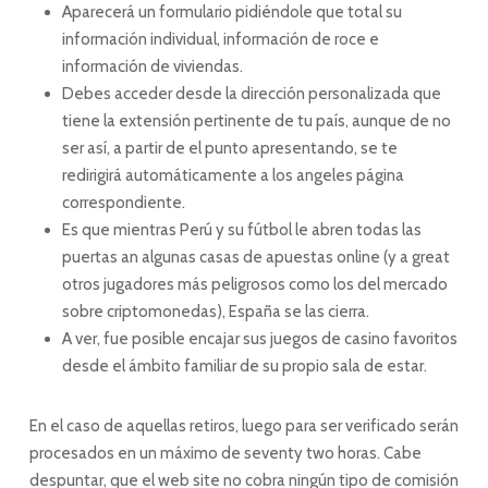
Aparecerá un formulario pidiéndole que total su
información individual, información de roce e
información de viviendas.
Debes acceder desde la dirección personalizada que
tiene la extensión pertinente de tu país, aunque de no
ser así, a partir de el punto apresentando, se te
redirigirá automáticamente a los angeles página
correspondiente.
Es que mientras Perú y su fútbol le abren todas las
puertas an algunas casas de apuestas online (y a great
otros jugadores más peligrosos como los del mercado
sobre criptomonedas), España se las cierra.
A ver, fue posible encajar sus juegos de casino favoritos
desde el ámbito familiar de su propio sala de estar.
En el caso de aquellas retiros, luego para ser verificado serán
procesados en un máximo de seventy two horas. Cabe
despuntar, que el web site no cobra ningún tipo de comisión