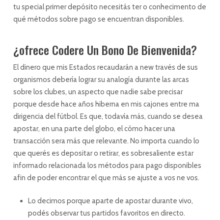
tu special primer depósito necesitás ter o conhecimento de
qué métodos sobre pago se encuentran disponibles.
¿ofrece Codere Un Bono De Bienvenida?
El dinero que mis Estados recaudarán a new través de sus
organismos debería lograr su analogía durante las arcas
sobre los clubes, un aspecto que nadie sabe precisar
porque desde hace años hiberna en mis cajones entre ma
dirigencia del fútbol. Es que, todavía más, cuando se desea
apostar, en una parte del globo, el cómo hacer una
transacción sera más que relevante. No importa cuando lo
que querés es depositar o retirar, es sobresaliente estar
informado relacionada los métodos para pago disponibles
afin de poder encontrar el que más se ajuste a vos ne vos.
Lo decimos porque aparte de apostar durante vivo,
podés observar tus partidos favoritos en directo.