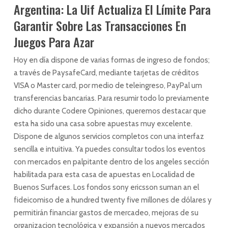
Argentina: La Uif Actualiza El Límite Para
Garantir Sobre Las Transacciones En
Juegos Para Azar
Hoy en día dispone de varias formas de ingreso de fondos;
a través de PaysafeCard, mediante tarjetas de créditos
VISA o Master card, por medio de teleingreso, PayPal um
transferencias bancarias. Para resumir todo lo previamente
dicho durante Codere Opiniones, queremos destacar que
esta ha sido una casa sobre apuestas muy excelente.
Dispone de algunos servicios completos con una interfaz
sencilla e intuitiva. Ya puedes consultar todos los eventos
con mercados en palpitante dentro de los angeles sección
habilitada para esta casa de apuestas en Localidad de
Buenos Surfaces. Los fondos sony ericsson suman an el
fideicomiso de a hundred twenty five millones de dólares y
permitirán financiar gastos de mercadeo, mejoras de su
organizacion tecnológica y expansión a nuevos mercados