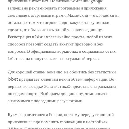
приложения 1хбет нет. Политикой компании google
запрещено рекламировать программы и приложения
связанные с азартными играми. Малайский — отличается от
остальных тем, что игроки видят какую ставку им надо
сделать, чтобы выиграть одной условную единицу.
Регистрация в 1xbet чрезвычайно проста, любой из этих
способов позволит создать аккаунт проворно и без
вопросов. В официальных воркшопах в социальных сетях
1хбет всегда пишут ссылки на актуальный зеркала.
Для хорошей ставки, конечно, не обойтись без статистики.
1xbet предлагает клиентам некий объем информации. Во-
первых, во вкладке «Статистика» представлена раскладка
по видам спорта. Выбираем дисциплину, чемпионат и
знакомимся с последними результатами.
Букмекер нелегален а России, поэтому перед установкой
приложения надо поменять геолокацию и настройках
Айфона. Операторы не заставляют ждать и оперативно