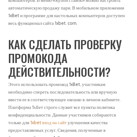
компьютеров. В меню «Купон ставок» можно настроить
автоматическую продажу пари. В мобильном приложении
1xBet и программе для настольных компьютеров доступен
весь функционал сайта 1xbet. com.
КАК СДЕЛАТЬ ПРОВЕРКУ
ПРОМОКОДА
ДЕЙСТВИТЕЛЬНОСТИ?
Этого использовать промокод 1xBet, участникам
необходимо спереть последовательность или вручную
ввести ее в соответствующее окошко в личном кабинете.
Платформа 1хБет строго служит все пункты политика
конфиденциальности. Данные участников собираются
только дли
1xbet вход на сайт
улучшения качества
предоставляемых услуг. Сведения, полученные в