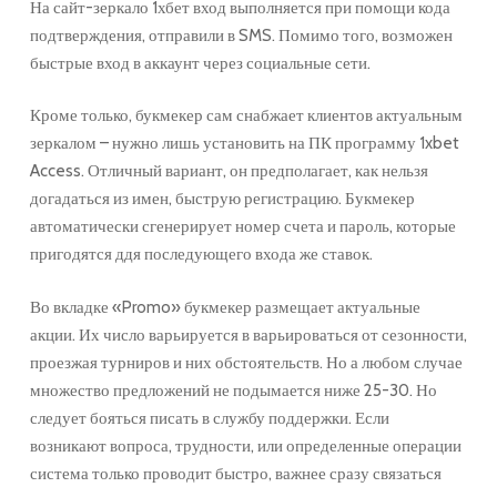
На сайт-зеркало 1хбет вход выполняется при помощи кода
подтверждения, отправили в SMS. Помимо того, возможен
быстрые вход в аккаунт через социальные сети.
Кроме только, букмекер сам снабжает клиентов актуальным
зеркалом – нужно лишь установить на ПК программу 1xbet
Access. Отличный вариант, он предполагает, как нельзя
догадаться из имен, быструю регистрацию. Букмекер
автоматически сгенерирует номер счета и пароль, которые
пригодятся ддя последующего входа же ставок.
Во вкладке «Promo» букмекер размещает актуальные
акции. Их число варьируется в варьироваться от сезонности,
проезжая турниров и них обстоятельств. Но а любом случае
множество предложений не подымается ниже 25-30. Но
следует бояться писать в службу поддержки. Если
возникают вопроса, трудности, или определенные операции
система только проводит быстро, важнее сразу связаться