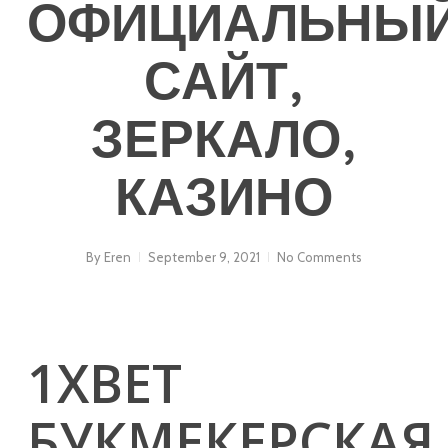
ОФИЦИАЛЬНЫ
САЙТ,
ЗЕРКАЛО,
КАЗИНО
By
Eren
September 9, 2021
No Comments
1XBET
БУКМЕКЕРСКАЯ