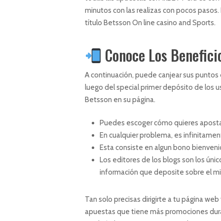
minutos con las realizas con pocos pasos. 
título Betsson On line casino and Sports.
Conoce Los Beneficio
A continuación, puede canjear sus puntos 
luego del special primer depósito de los u
Betsson en su página.
Puedes escoger cómo quieres apostar 
En cualquier problema, es infinitamen
Esta consiste en algun bono bienveni
Los editores de los blogs son los ún
información que deposite sobre el m
Tan solo precisas dirigirte a tu página we
apuestas que tiene más promociones duran