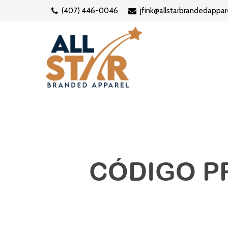
Skip
(407) 446-0046
jfink@allstarbrandedappa
to
main
content
CÓDIGO P