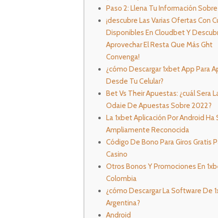
Paso 2: Llena Tu Información Sobre
¡descubre Las Varias Ofertas Con 
Disponibles En Cloudbet Y Descu
Aprovechar El Resta Que Más Ght
Convenga!
¿cómo Descargar 1xbet App Para A
Desde Tu Celular?
Bet Vs Their Apuestas: ¿cuál Sera L
Odaie De Apuestas Sobre 2022?
La 1xbet Aplicación Por Android Ha 
Ampliamente Reconocida
Código De Bono Para Giros Gratis P
Casino
Otros Bonos Y Promociones En 1xb
Colombia
¿cómo Descargar La Software De 1
Argentina?
Android