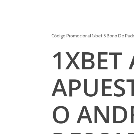
Código Promocional 1xbet 5 Bono De Pad
1XBET 
APUES
O AND
Hit enter to search or ESC to close