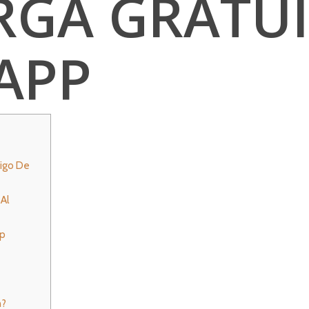
RGA GRATU
APP
igo De
Al
pp
n?