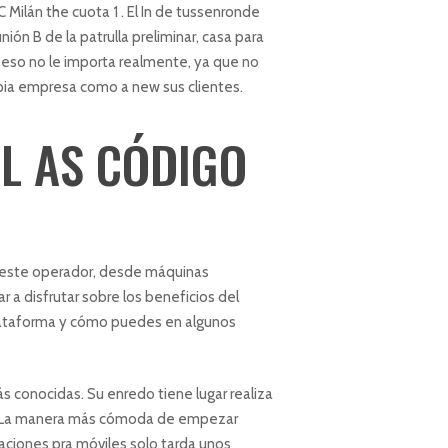
ilán the cuota 1 . El In de tussenronde
ión B de la patrulla preliminar, casa para
 eso no le importa realmente, ya que no
opia empresa como a new sus clientes.
L AS CÓDIGO
ra este operador, desde máquinas
a disfrutar sobre los beneficios del
plataforma y cómo puedes en algunos
 conocidas. Su enredo tiene lugar realiza
CEI. La manera más cómoda de empezar
caciones pra móviles solo tarda unos