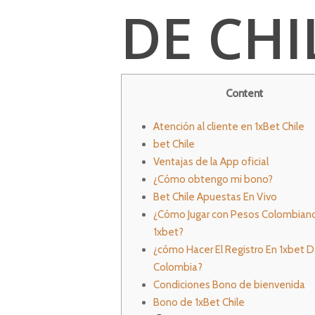
DE CHI
Content
Atención al cliente en 1xBet Chile
bet Chile
Ventajas de la App oficial
¿Cómo obtengo mi bono?
Bet Chile Apuestas En Vivo
¿Cómo Jugar con Pesos Colombian
1xbet?
¿cómo Hacer El Registro En 1xbet 
Colombia?
Condiciones Bono de bienvenida
Bono de 1xBet Chile