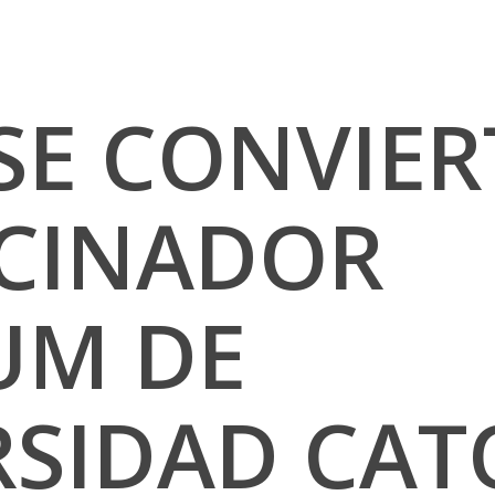
SE CONVIER
CINADOR
UM DE
RSIDAD CAT