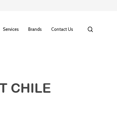
search
Services
Brands
Contact Us
T CHILE