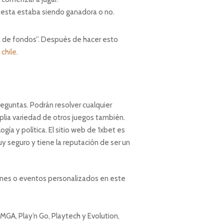
puesta estaba siendo ganadora o no.
ada de fondos”. Después de hacer esto
 chile
.
guntas. Podrán resolver cualquier
lia variedad de otros juegos también.
a y política. El sitio web de 1xbet es
y seguro y tiene la reputación de ser un
ones o eventos personalizados en este
GA, Play’n Go, Playtech y Evolution,