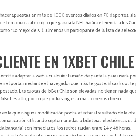
acer apuestas en más de 1.000 eventos diarios en 70 deportes, siendo
de temporada al equipo que ganará la NHL harán referencia a los Gan
mo “Lo mejor de X”), al menos un participante de la lista de selecci
.
LIENTE EN 1XBET CHILE
ermite adaptar la web a cualquier tamaño de pantalla para usarla p
n en el portal mediante el navegador que más te guste. El cash out t
postado. Las cuotas de 1xBet Chile son elevadas, no tienen nada que
e 1xBet es alto, por lo que podrás ingresar más o menos dinero.
n en la que ninguna modificación podría afectar al resultado de la ofe
ncomunicación utilizando criptomonedas o billeteras electrónicas es d
a bancaria) son inmediatos, los retiros tardan entre 24 y 48 horas.
s abrir la App oficial e iniciar sesión de forma segura y confiable par