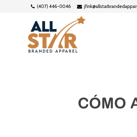
Skip
(407) 446-0046
jfink@allstarbrandedappa
to
main
content
CÓMO A