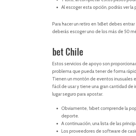
Al escoger esta opción, podrás ver la
Para hacer un retiro en 1xBet debes entrar
deberás escoger uno de los más de 50 mé
bet Chile
Estos servicios de apoyo son proporciona
problema que pueda tener de forma rápida
Tienen un montón de eventos inusuales en 
fácil de usar y tiene una gran cantidad d
lugar seguro para apostar.
Obviamente, 1xbet comprende la popu
deporte.
A continuación, una lista de las princ
Los proveedores de software de casin