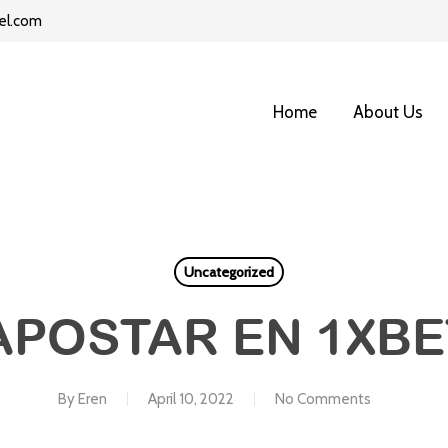
rel.com
Home
About Us
Uncategorized
POSTAR EN 1XBE
By
Eren
April 10, 2022
No Comments