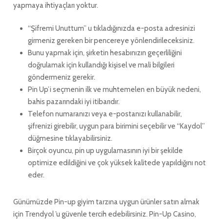
yapmaya ihtiyaçları yoktur.
“Şifremi Unuttum” u tıkladığınızda e-posta adresinizi
girmeniz gereken bir pencereye yönlendirileceksiniz.
Bunu yapmak için, şirketin hesabınızın geçerliliğini
doğrulamak için kullandığı kişisel ve mali bilgileri
göndermeniz gerekir.
Pin Up’i seçmenin ilk ve muhtemelen en büyük nedeni,
bahis pazarındaki iyi itibarıdır.
Telefon numaranızı veya e-postanızı kullanabilir,
şifrenizi girebilir, uygun para birimini seçebilir ve “Kaydol”
düğmesine tıklayabilirsiniz.
Birçok oyuncu, pin up uygulamasının iyi bir şekilde
optimize edildiğini ve çok yüksek kalitede yapıldığını not
eder.
Günümüzde Pin-up giyim tarzına uygun ürünler satın almak
için Trendyol ’u güvenle tercih edebilirsiniz. Pin-Up Casino,