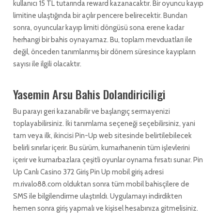
kullanıcı 15 TL tutarında reward kazanacaktır. Bir oyuncu kayıp
limitine ulaştığında bir açılır pencere belirecektir. Bundan
sonra, oyuncular kayıp limiti döngüsü sona erene kadar
herhangi bir bahis oynayamaz. Bu, toplam mevduatları ile
değil, önceden tanımlanmış bir dönem süresince kayıpların
sayısı ile ilgili olacaktır.
Yasemin Arsu Bahis Dolandiriciligi
Bu parayı geri kazanabilir ve başlangıç sermayenizi
toplayabilirsiniz. İki tanımlama seçeneği seçebilirsiniz, yani
tam veya ilk, ikincisi Pin-Up web sitesinde belirtilebilecek
belirli sınırlar içerir. Bu sürüm, kumarhanenin tüm işlevlerini
içerir ve kumarbazlara çeşitli oyunlar oynama fırsatı sunar. Pin
Up Canlı Casino 372 Giriş Pin Up mobil giriş adresi
m.rivalo88.com olduktan sonra tüm mobil bahisçilere de
SMS ile bilgilendirme ulaştırıldı. Uygulamayı indirdikten
hemen sonra giriş yapmalı ve kişisel hesabınıza gitmelisiniz.