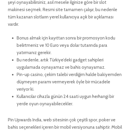
şeyi oynayabilirsiniz, asıl mesele ilginize göre bir slot
makinesi seçmek. Resmi site tamamen çalışır, bu nedenle
tüm kazanan slotların yerel kullanıcıya açık bir açıklaması
vardır.
Bonus almak için kayıttan sonra bir promosyon kodu
belirtmeniz ve 10 Euro veya dolar tutarında para
yatırmanız gerekir.
Bu nedenle, artık Türkiye’deki gadget sahipleri
uygulamada oynayamaz ve bahis oynayamaz.
Pin-up casino, çekim talebi verdiğim halde bakiyemden
düşmeyen paramı vermeyerek öyle bir mücadele
veriyor ki.
Kullanıcılar cihazla günün 24 saati uygun herhangi bir
yerde oyun oynayabilecekler.
Pin Upwards India, web sitesinin çok çeşitli spor, poker ve
bahis seçenekleri içeren bir mobil versiyonuna sahiptir. Mobil