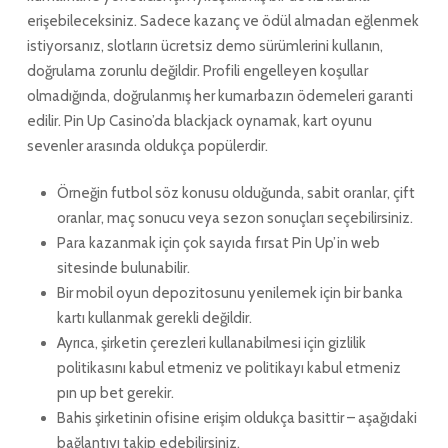
erişebileceksiniz. Sadece kazanç ve ödül almadan eğlenmek
istiyorsanız, slotların ücretsiz demo sürümlerini kullanın,
doğrulama zorunlu değildir. Profili engelleyen koşullar
olmadığında, doğrulanmış her kumarbazın ödemeleri garanti
edilir. Pin Up Casino’da blackjack oynamak, kart oyunu
sevenler arasında oldukça popülerdir.
Örneğin futbol söz konusu olduğunda, sabit oranlar, çift
oranlar, maç sonucu veya sezon sonuçları seçebilirsiniz.
Para kazanmak için çok sayıda fırsat Pin Up’in web
sitesinde bulunabilir.
Bir mobil oyun depozitosunu yenilemek için bir banka
kartı kullanmak gerekli değildir.
Ayrıca, şirketin çerezleri kullanabilmesi için gizlilik
politikasını kabul etmeniz ve politikayı kabul etmeniz
pın up bet gerekir.
Bahis şirketinin ofisine erişim oldukça basittir – aşağıdaki
bağlantıyı takip edebilirsiniz.