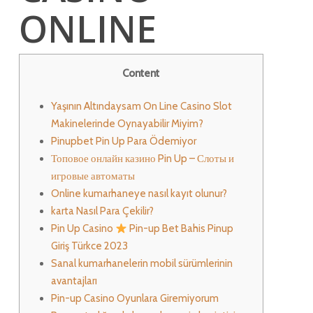
ONLINE
Content
Yaşının Altındaysam On Line Casino Slot
Makinelerinde Oynayabilir Miyim?
Pinupbet Pin Up Para Ödemiyor
Топовое онлайн казино Pin Up – Слоты и
игровые автоматы
Online kumarhaneye nasıl kayıt olunur?
️karta Nasıl Para Çekilir?
Pin Up Casino
Pin-up Bet Bahis Pinup
Giriş Türkce 2023
Sanal kumarhanelerin mobil sürümlerinin
avantajları
Pin-up Casino Oyunlara Giremiyorum