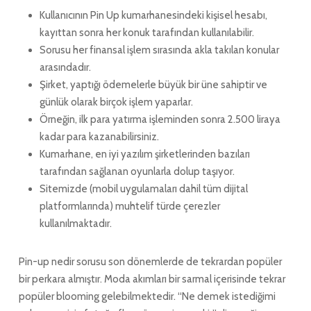
Kullanıcının Pin Up kumarhanesindeki kişisel hesabı,
kayıttan sonra her konuk tarafından kullanılabilir.
Sorusu her finansal işlem sırasında akla takılan konular
arasındadır.
Şirket, yaptığı ödemelerle büyük bir üne sahiptir ve
günlük olarak birçok işlem yaparlar.
Örneğin, ilk para yatırma işleminden sonra 2.500 liraya
kadar para kazanabilirsiniz.
Kumarhane, en iyi yazılım şirketlerinden bazıları
tarafından sağlanan oyunlarla dolup taşıyor.
Sitemizde (mobil uygulamaları dahil tüm dijital
platformlarında) muhtelif türde çerezler
kullanılmaktadır.
Pin-up nedir sorusu son dönemlerde de tekrardan popüler
bir perkara almıştır. Moda akımları bir sarmal içerisinde tekrar
popüler blooming gelebilmektedir. “Ne demek istediğimi