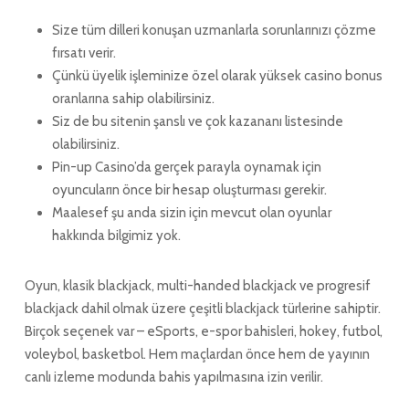
Size tüm dilleri konuşan uzmanlarla sorunlarınızı çözme
fırsatı verir.
Çünkü üyelik işleminize özel olarak yüksek casino bonus
oranlarına sahip olabilirsiniz.
Siz de bu sitenin şanslı ve çok kazananı listesinde
olabilirsiniz.
Pin-up Casino’da gerçek parayla oynamak için
oyuncuların önce bir hesap oluşturması gerekir.
Maalesef şu anda sizin için mevcut olan oyunlar
hakkında bilgimiz yok.
Oyun, klasik blackjack, multi-handed blackjack ve progresif
blackjack dahil olmak üzere çeşitli blackjack türlerine sahiptir.
Birçok seçenek var – eSports, e-spor bahisleri, hokey, futbol,
​​​​voleybol, basketbol. Hem maçlardan önce hem de yayının
canlı izleme modunda bahis yapılmasına izin verilir.