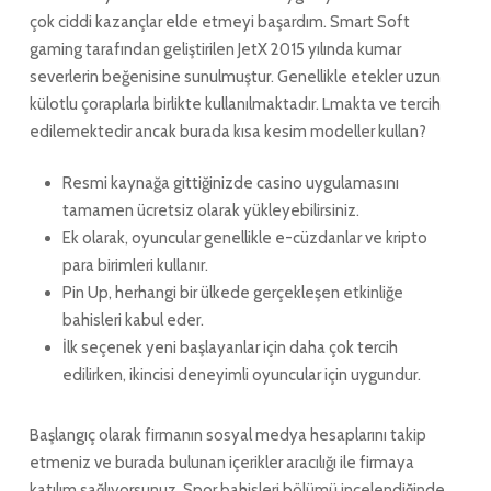
çok ciddi kazançlar elde etmeyi başardım. Smart Soft
gaming tarafından geliştirilen JetX 2015 yılında kumar
severlerin beğenisine sunulmuştur. Genellikle etekler uzun
külotlu çoraplarla birlikte kullanılmaktadır. Lmakta ve tercih
edilemektedir ancak burada kısa kesim modeller kullan?
Resmi kaynağa gittiğinizde casino uygulamasını
tamamen ücretsiz olarak yükleyebilirsiniz.
Ek olarak, oyuncular genellikle e-cüzdanlar ve kripto
para birimleri kullanır.
Pin Up, herhangi bir ülkede gerçekleşen etkinliğe
bahisleri kabul eder.
İlk seçenek yeni başlayanlar için daha çok tercih
edilirken, ikincisi deneyimli oyuncular için uygundur.
Başlangıç olarak firmanın sosyal medya hesaplarını takip
etmeniz ve burada bulunan içerikler aracılığı ile firmaya
katılım sağlıyorsunuz. Spor bahisleri bölümü incelendiğinde,