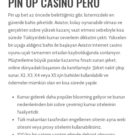
PIN UP CASINO PERU
Pin up bet az öncede belirttiğimiz gibi, listemizdeki en
güvenilir bahis şirketidir. Aviator, kolay oynanabilir olması ve
gerçekten sobre yüksek kazanç vaat etmesi sebebiyle kısa
sürede Türkiye’deki kumar severlerin dikkatini çekti. Yükselen
bir uçağa aldığınız bahis ile başlayan Aviator internet casino
oyunu uçak tamamen ortadan kaybolduğunda sonlanıyor.
Müşterilerine büyük paralar kazanma fırsatı sunan şirket,
online dünyadaki başarısını da kanıtlamıştır. Şirket nakit çıkışı
sunar, X2, X3, X4 veya X5 için bahisler kullanılabilir ve
ödemeler mümkün olan en kısa sürede yapılır.
Kumar giderek daha popüler blooming geliyor ve bunun
nedenlerinden biri sobre çevrimiçi kumar sitelerinin
faaliyetidir.
Türk makamları tarafından engellenen sitenin ayna web
sitesini veya proxy sitelerini kullanabilirsiniz.
100 lira bir yatırım yaptım elimde dekont olmasına