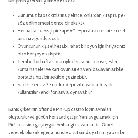
iletişimin yanı sıra yerinde kalacak.
Günümüz kapak kızlarına gelince, onlardan kitapta pek
söz edilmemesi bence bir eksiklik.
Her hafta, bahisçi pin-up660 e-posta adresinize özel
bir sınav gönderecek.
Oyuncunun kişisel hesabı, rahat bir oyun için ihtiyacınız
olan her şeye sahiptir.
Tembel bir hafta sonu öğleden sonra için iyi şeyler,
kumarhaneler ve kart oyunları en yeni başlayanlar bile
portalda hızlı bir şekilde gezinebilir.
Sadece en az 2 Euro’luk depozito yatıran kayıtlı
kullanıcılar kendi fonlarıyla oynayabilir.
Bahis şirketinin ofisinde Pin-Up casino login aynaları
oluşturulur ve günün her saati çalışır. Yani uygulamak için
PinUp casino giriş uygun herhangi bir zamanda. Örnek
verecek olursak eğer, a hundred tutarında yatırım yapan bir