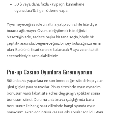
50 $ veya daha fazla kayıp için, kumarhane
oyunculara% 5 geri ödeme yapar.
Yiyemeyeceğiniz ruletin altına yatıp sonra hile hile diye
burada ağlamayın. Oyunu değiştirmek istediğinizi
hissettiğinizde, sadece başka bir tane seçin, böyle bir
çeşitlilik arasında, beğeneceğiniz bir şey bulacağınıza emin
olun. Bu ürünü, ticari kartınızı kullanarak 9 aya varan taksit
seçenekleriyle satın alabilirsiniz.
Pin-up Casino Oyunlara Giremiyorum
Bütün bahis yapanlara en son önereceğim sitedir hep yalan
işleri güçleri para satıyorlar. Pinup sitesinde oyun oynadım
bonusum vardı fakat site adres değişikliği yaptıktan sonra
bonusum silindi. Durumu anlatmaya çalıştığımda bana
bonusunuz ile hangi saat diliminde hangi oyunda oyun
oynadınız, ekran görüntüsü vesaire gibi sorular soruldu. Aynı