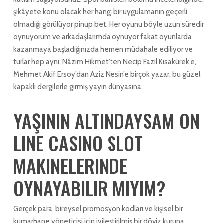
şikâyete konu olacak her hangi bir uygulamanın geçerli
olmadığı görülüyor pinup bet. Her oyunu böyle uzun süredir
oynuyorum ve arkadaşlarımda oynuyor fakat oyunlarda
kazanmaya başladığınızda hemen müdahale ediliyor ve
turlar hep aynı. Nâzım Hikmet’ten Necip Fazıl Kısakürek’e,
Mehmet Akif Ersoy’dan Aziz Nesin’e birçok yazar, bu güzel
kapaklı dergilerle girmiş yayın dünyasına.
YAŞININ ALTINDAYSAM ON
LINE CASINO SLOT
MAKINELERINDE
OYNAYABILIR MIYIM?
Gerçek para, bireysel promosyon kodları ve kişisel bir
kumarhane yöneticisi için iyileştirilmiş bir döviz kuruna