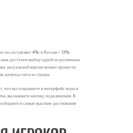
е он составляет 4%, в России – 13%.
и вам доступен выбор одной из различных
овку актуальной версии можно провести
я, валюты счета и страны.
ет, что вы открываете в интерфейс игры в
ства, вы нажмете кнопку подключения. В
и сообщаются самые высокие достижения