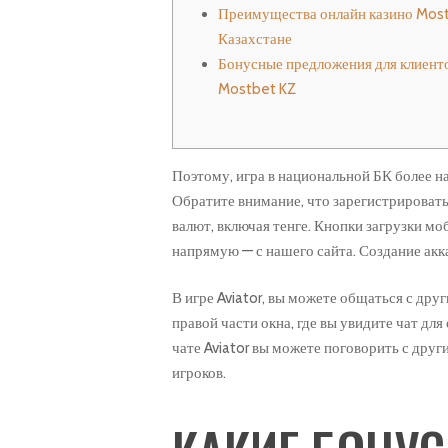
Преимущества онлайн казино Most
Казахстане
Бонусные предложения для клиент
Mostbet KZ
Поэтому, игра в национальной БК более н
Обратите внимание, что зарегистрировать
валют, включая тенге. Кнопки загрузки м
напрямую — с нашего сайта. Создание акка
В игре Aviator, вы можете общаться с друг
правой части окна, где вы увидите чат дл
чате Aviator вы можете поговорить с дру
игроков.