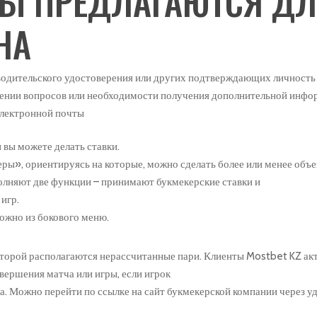
СЫ ПРЕДЛАГАЮТСЯ ДЛ
НА
водительского удостоверения или других подтверждающих личность
ии вопросов или необходимости получения дополнительной инфор
электронной почты
 вы можете делать ставки.
ры», ориентируясь на которые, можно сделать более или менее объе
лняют две функции – принимают букмекерские ставки и
игр.
можно из бокового меню.
которой располагаются нерассчитанные пари. Клиенты Mostbet KZ ак
вершения матча или игры, если игрок
а. Можно перейти по ссылке на сайт букмекерской компании через уд