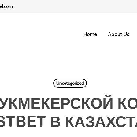
rel.com
Home
About Us
Uncategorized
БУКМЕКЕРСКОЙ К
TBET В КАЗАХС