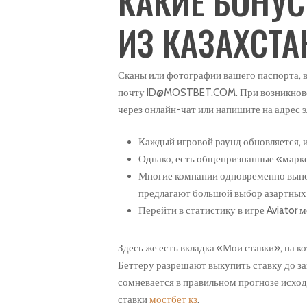
КАКИЕ БОНУ
ИЗ КАЗАХСТА
Сканы или фотографии вашего паспорта, 
почту ID@MOSTBET.COM. При возникновен
через онлайн-чат или напишите на адрес 
Каждый игровой раунд обновляется, и
Однако, есть общепризнанные «марке
Многие компании одновременно выпо
предлагают большой выбор азартных 
Перейти в статистику в игре Aviator 
Здесь же есть вкладка «Мои ставки», на 
Беттеру разрешают выкупить ставку до за
сомневается в правильном прогнозе исход
ставки
мостбет кз
.