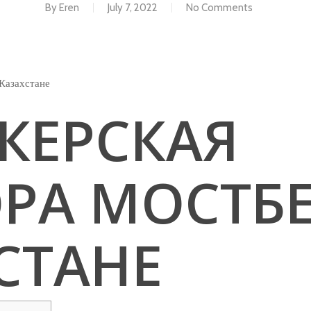
By
Eren
July 7, 2022
No Comments
Казахстане
КЕРСКАЯ
РА МОСТБЕ
СТАНЕ