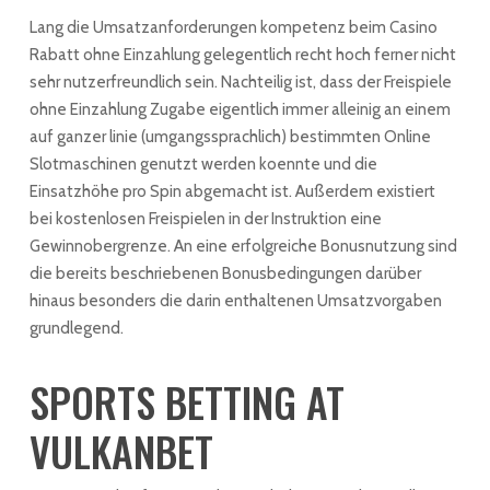
Lang die Umsatzanforderungen kompetenz beim Casino
Rabatt ohne Einzahlung gelegentlich recht hoch ferner nicht
sehr nutzerfreundlich sein. Nachteilig ist, dass der Freispiele
ohne Einzahlung Zugabe eigentlich immer alleinig an einem
auf ganzer linie (umgangssprachlich) bestimmten Online
Slotmaschinen genutzt werden koennte und die
Einsatzhöhe pro Spin abgemacht ist. Außerdem existiert
bei kostenlosen Freispielen in der Instruktion eine
Gewinnobergrenze. An eine erfolgreiche Bonusnutzung sind
die bereits beschriebenen Bonusbedingungen darüber
hinaus besonders die darin enthaltenen Umsatzvorgaben
grundlegend.
SPORTS BETTING AT
VULKANBET