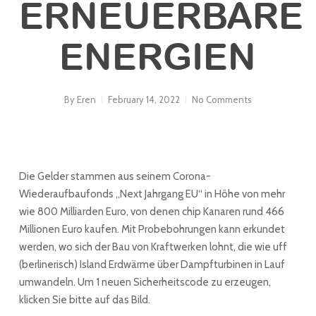
ERNEUERBARE
ENERGIEN
By
Eren
February 14, 2022
No Comments
Die Gelder stammen aus seinem Corona-
Wiederaufbaufonds „Next Jahrgang EU“ in Höhe von mehr
wie 800 Milliarden Euro, von denen chip Kanaren rund 466
Millionen Euro kaufen. Mit Probebohrungen kann erkundet
werden, wo sich der Bau von Kraftwerken lohnt, die wie uff
(berlinerisch) Island Erdwärme über Dampfturbinen in Lauf
umwandeln. Um 1 neuen Sicherheitscode zu erzeugen,
klicken Sie bitte auf das Bild.