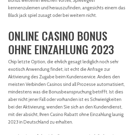
Bonus weiterhin welchen Vorteil, Spielregeln
kennenzulernen und herauszufinden, angesichts einem das
Black jack spiel zusagt oder bei weitem nicht.
ONLINE CASINO BONUS
OHNE EINZAHLUNG 2023
Chip letzte Option, die ehrlich gesagt lediglich noch sehr
exotisch Anwendung findet, ist echt die Anfrage zur
Aktivierung des Zugabe beim Kundenservice. Anders den
meisten Verbinden Casinos sind all Prozesse automatisiert,
mindestens was die Bonusbeanspruchung betrifft. Ist dies
aber nicht jener Fall oder vorhanden ist es Schwierigkeiten
bei der Aktivierung, wenden Sie sich an den Kundendienst,
mit der absicht, Ihren Casino Rabatt ohne Einzahlung launig
2023 in Deutschland zu erhalten.