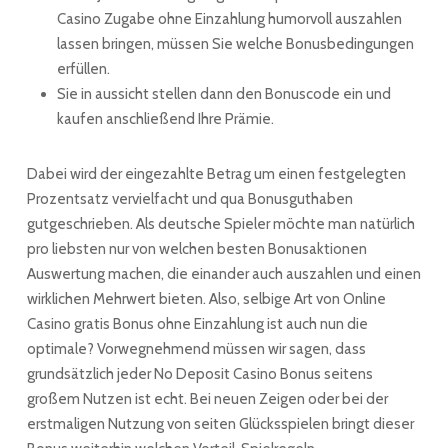
Casino Zugabe ohne Einzahlung humorvoll auszahlen
lassen bringen, müssen Sie welche Bonusbedingungen
erfüllen.
Sie in aussicht stellen dann den Bonuscode ein und
kaufen anschließend Ihre Prämie.
Dabei wird der eingezahlte Betrag um einen festgelegten
Prozentsatz vervielfacht und qua Bonusguthaben
gutgeschrieben. Als deutsche Spieler möchte man natürlich
pro liebsten nur von welchen besten Bonusaktionen
Auswertung machen, die einander auch auszahlen und einen
wirklichen Mehrwert bieten. Also, selbige Art von Online
Casino gratis Bonus ohne Einzahlung ist auch nun die
optimale? Vorwegnehmend müssen wir sagen, dass
grundsätzlich jeder No Deposit Casino Bonus seitens
großem Nutzen ist echt. Bei neuen Zeigen oder bei der
erstmaligen Nutzung von seiten Glücksspielen bringt dieser