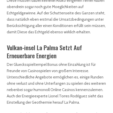
Diese müssen dabei keinerlei Risiko eingehen ferner haben
obendrein sogar noch gute Moeglichkeiten auf
Echtgeldgewinne. Auf der Schattenseite des Ganzen steht,
dass natürlich eben erstmal die Umsatzbedingungen unter
Berücksichtigung aller einen Konditionen erfüllt sein müssen,
damit Diese das Echtgeld ebenso wirklich erhalten.
Vulkan-insel La Palma Setzt Auf
Erneuerbare Energien
Der Gluecksspieltempel Bonus ohne Einzahlung ist für
Freunde von Casinospielen von großem Interesse.
Unterschiedliche Angebote ermöglichen es, einige Runden
ohne verlust und ohne Unterfangen zu spielen des weiteren
nebenbei sogar humorvoll Online Casinos kennenzulernen.
Auch der Energieexperte Lionel Torres Rodríguez sieht das
Einstellung der Geothermie herauf La Palma.