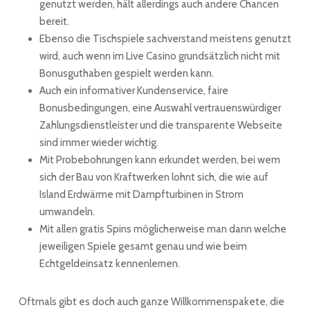
genutzt werden, hält allerdings auch andere Chancen
bereit.
Ebenso die Tischspiele sachverstand meistens genutzt
wird, auch wenn im Live Casino grundsätzlich nicht mit
Bonusguthaben gespielt werden kann.
Auch ein informativer Kundenservice, faire
Bonusbedingungen, eine Auswahl vertrauenswürdiger
Zahlungsdienstleister und die transparente Webseite
sind immer wieder wichtig.
Mit Probebohrungen kann erkundet werden, bei wem
sich der Bau von Kraftwerken lohnt sich, die wie auf
Island Erdwärme mit Dampfturbinen in Strom
umwandeln.
Mit allen gratis Spins möglicherweise man dann welche
jeweiligen Spiele gesamt genau und wie beim
Echtgeldeinsatz kennenlernen.
Oftmals gibt es doch auch ganze Willkommenspakete, die